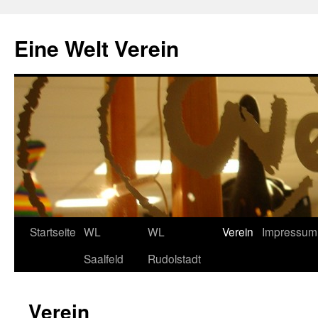
Zum
Inhalt
Eine Welt Verein
springen
Startseite
WL
WL
Verein
Impressum
Saalfeld
Rudolstadt
Verein